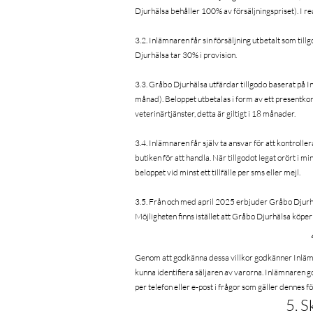
Djurhälsa behåller 100% av försäljningspriset). I re
3.2. Inlämnaren får sin försäljning utbetalt som ti
Djurhälsa tar 30% i provision.
3.3. Gråbo Djurhälsa utfärdar tillgodo baserat på I
månad). Beloppet utbetalas i form av ett presentkor
veterinärtjänster, detta är giltigt i 18 månader.
3.4. Inlämnaren får själv ta ansvar för att kontrolle
butiken för att handla. När tillgodot legat orört i
beloppet vid minst ett tillfälle per sms eller mejl.
3.5. Från och med april 2025 erbjuder Gråbo Djurhäls
Möjligheten finns istället att Gråbo Djurhälsa köper v
Genom att godkänna dessa villkor godkänner Inlämn
kunna identifiera säljaren av varorna. Inlämnaren
per telefon eller e-post i frågor som gäller dennes f
5. S