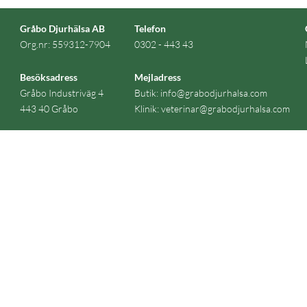
Gråbo Djurhälsa AB
Telefon
Org.nr: 559312-7904
0302 - 443 43
Besöksadress
Mejladress
Gråbo Industriväg 4
Butik:
info@grabodjurhalsa.com
443 40 Gråbo
Klinik:
veterinar@grabodjurhalsa.com