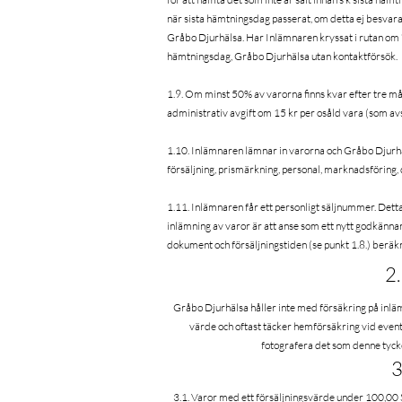
när sista hämtningsdag passerat, om detta ej besvar
Gråbo Djurhälsa. Har Inlämnaren kryssat i rutan om “ön
hämtningsdag, Gråbo Djurhälsa utan kontaktförsök.
1.9. Om minst 50% av varorna finns kvar efter tre må
administrativ avgift om 15 kr per osåld vara (som a
1.10. Inlämnaren lämnar in varorna och Gråbo Djurhäls
försäljning, prismärkning, personal, marknadsföring
1.11. Inlämnaren får ett personligt säljnummer. Dett
inlämning av varor är att anse som ett nytt godkänna
dokument och försäljningstiden (se punkt 1.8.) beräkn
2.
Gråbo Djurhälsa håller inte med försäkring på inläm
värde och oftast täcker hemförsäkring vid even
fotografera det som denne tycke
3
3.1. Varor med ett försäljningsvärde under 100,00