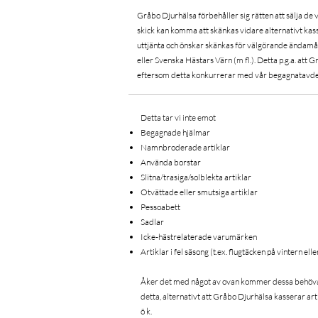
Gråbo Djurhälsa förbehåller sig rätten att sälja de 
skick kan komma att skänkas vidare alternativt kass
uttjänta och önskar skänkas för välgörande ändamål
eller Svenska Hästars Värn (m fl.). Detta p.g.a. att G
eftersom detta konkurrerar med vår begagnatavde
Detta tar vi inte emot
Begagnade hjälmar
Namnbroderade artiklar
Använda borstar
Slitna/trasiga/solblekta artiklar
Otvättade eller smutsiga artiklar
Pessoabett
Sadlar
Icke-hästrelaterade varumärken
Artiklar i fel säsong (t.ex. flugtäcken på vintern e
Åker det med något av ovan kommer dessa behöva
detta, alternativt att Gråbo Djurhälsa kasserar art
ö k.