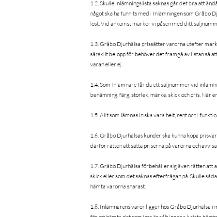
1.2. Skulle inlämningslista saknas går det bra att ä
något ska ha funnits med i Inlämningen som Gråbo Dju
löst. Vid ankomst märker vi påsen med ditt säljnum
1.3. Gråbo Djurhälsa prissätter varorna utefter mar
särskilt belopp för behöver det framgå av listan så at
varan eller ej.
1.4. Som Inlämnare får du ett säljnummer vid inläm
benämning, färg, storlek, märke, skick och pris. När 
1.5. Allt som lämnas in ska vara helt, rent och i funkt
1.6. Gråbo Djurhälsas kunder ska kunna köpa prisvär
därför rätten att sätta priserna på varorna och avvisa
1.7. Gråbo Djurhälsa förbehåller sig även rätten att av
skick eller som det saknas efterfrågan på. Skulle så
hämta varorna snarast.
1.8. Inlämnarens varor ligger hos Gråbo Djurhälsa i
för att hämta det som inte är sålt innan s k sista hä