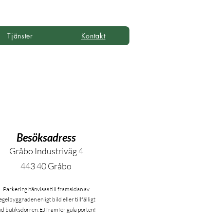
Tjänster
Kontakt
Besöksadress
Gråbo Industriväg 4
443 40 Gråbo
Parkering hänvisas till framsidan av
egelbyggnaden enligt bild eller tillfälligt
id butiksdörren. EJ framför gula porten!