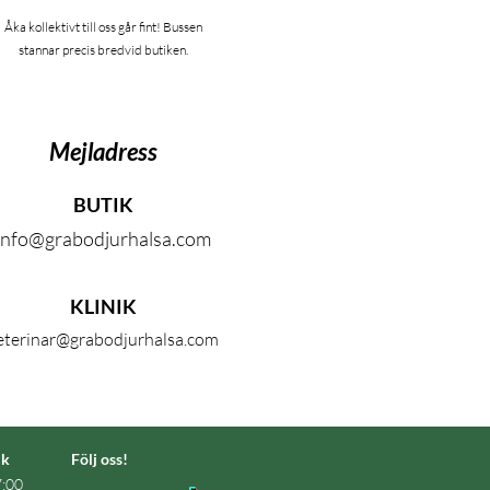
Åka kollektivt till oss går fint! Bussen
stannar precis bredvid butiken.
Mejladress
BUTIK
info@grabodjurhalsa.com
KLINIK
eterinar@grabodjurhalsa.com
ik
Följ oss!
:00