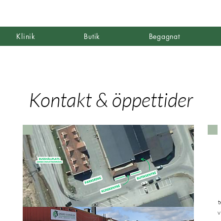
Klinik
Butik
Begagnat
Kontakt & öppettider
t
v