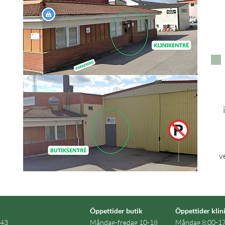
v
Öppettider butik
Öppettider klin
 43
Måndag-fredag 10-18
Måndag 8:00-17